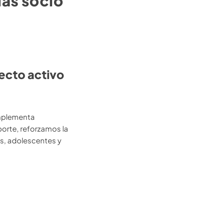
las socio
yecto activo
implementa
porte, reforzamos la
as, adolescentes y